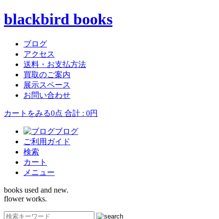
blackbird books
ブログ
アクセス
送料・お支払方法
買取のご案内
展示スペース
お問い合わせ
カートをみる
0点 合計 : 0円
ブログ
ご利用ガイド
検索
カート
メニュー
books used and new.
flower works.