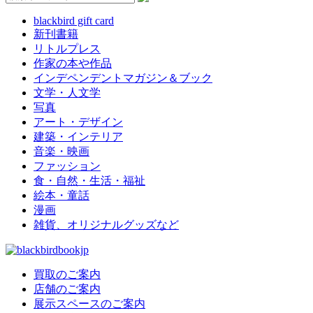
blackbird gift card
新刊書籍
リトルプレス
作家の本や作品
インデペンデントマガジン＆ブック
文学・人文学
写真
アート・デザイン
建築・インテリア
音楽・映画
ファッション
食・自然・生活・福祉
絵本・童話
漫画
雑貨、オリジナルグッズなど
買取のご案内
店舗のご案内
展示スペースのご案内