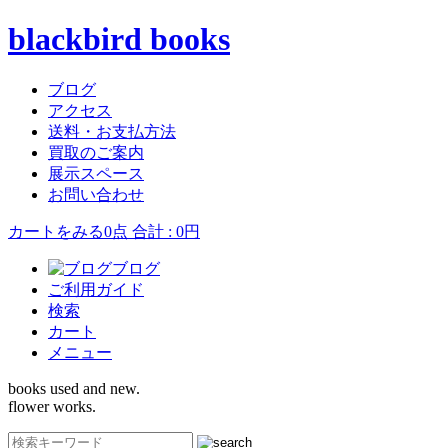
blackbird books
ブログ
アクセス
送料・お支払方法
買取のご案内
展示スペース
お問い合わせ
カートをみる
0点 合計 : 0円
ブログ
ご利用ガイド
検索
カート
メニュー
books used and new.
flower works.