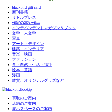
blackbird gift card
新刊書籍
リトルプレス
作家の本や作品
インデペンデントマガジン＆ブック
文学・人文学
写真
アート・デザイン
建築・インテリア
音楽・映画
ファッション
食・自然・生活・福祉
絵本・童話
漫画
雑貨、オリジナルグッズなど
買取のご案内
店舗のご案内
展示スペースのご案内