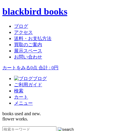
blackbird books
ブログ
アクセス
送料・お支払方法
買取のご案内
展示スペース
お問い合わせ
カートをみる
0点 合計 : 0円
ブログ
ご利用ガイド
検索
カート
メニュー
books used and new.
flower works.