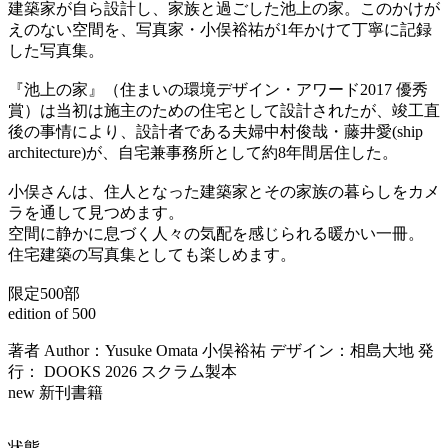
建築家が自ら設計し、家族と過ごした池上の家。このかけが
えのない空間を、写真家・小俣裕祐が1年かけて丁寧に記録
した写真集。
『池上の家』（住まいの環境デザイン・アワード2017 優秀
賞）は当初は施主のための住宅として設計されたが、竣工直
後の事情により、設計者である夫婦中村俊哉・藤井愛(ship
architecture)が、自宅兼事務所として約8年間居住した。
小俣さんは、住人となった建築家とその家族の暮らしをカメ
ラを通して見つめます。
空間に静かに息づく人々の気配を感じられる暖かい一冊。
住宅建築の写真集としても楽しめます。
限定500部
edition of 500
著者 Author：Yusuke Omata 小俣裕祐 デザイン：相島大地 発
行： DOOKS 2026 スクラム製本
new 新刊書籍
状態