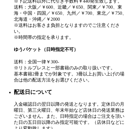
※下記送料以外に代引き手数料￥440発生致します。
送料：大阪／￥600、近畿／￥650、関東／￥700、東
海・中国・四国／￥650、九州／￥700、東北／￥750、
北海道・沖縄／￥2000
※送料はお客さま負担となりますのでご注意くださ
い。
※時間帯の指定を承ります。
ゆうパケット（日時指定不可）
送料：全国一律￥300-
※リトルプレスと一部書籍のみの取り扱いです。
基本書籍2冊までが対象です。3冊以上お買い上げの場
合は他の配送方法をお選びください。
配送日について
入金確認日の翌日以降の発送となります。定休日の月
曜日、第三火曜日、年末年始など店休日の発送業務は
ございません。また、日時指定の場合はご注文を頂い
た日の五日目以降のみ指定可能です。（店休日などに
より変動致します）