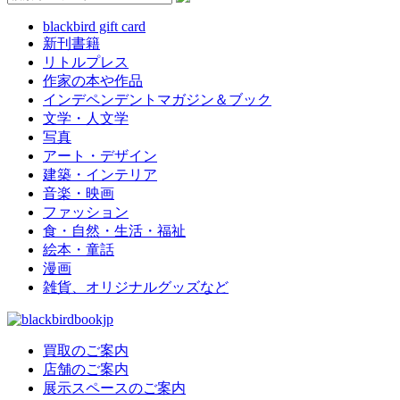
blackbird gift card
新刊書籍
リトルプレス
作家の本や作品
インデペンデントマガジン＆ブック
文学・人文学
写真
アート・デザイン
建築・インテリア
音楽・映画
ファッション
食・自然・生活・福祉
絵本・童話
漫画
雑貨、オリジナルグッズなど
買取のご案内
店舗のご案内
展示スペースのご案内