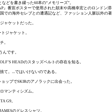
などを書き綴った60本の“メモリーズ”。
AP×SMAP』番宣ポスターで使用された顛末や高橋幸宏とのロン
いて、各国での海外セレブとの遭遇記など、ファッション人脈以外の
のジャケットだった。
ジュートジャケット。
ッチ。
言うんです。
LFʼS HEADのスタッズベルトの存在を知る。
捨て。...ではいけないのである。
ツショップでSKIRのアノラックに出会った。
reのロマンティシズム。
A G9。
 JAMESのドレスシャツ。