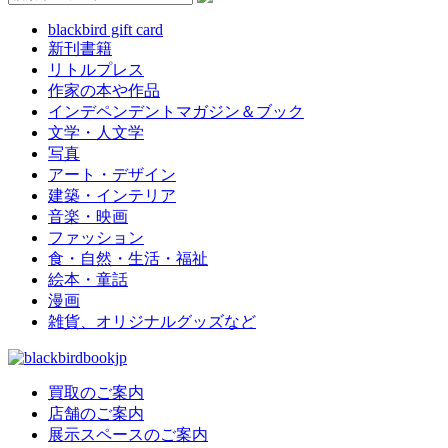
blackbird gift card
新刊書籍
リトルプレス
作家の本や作品
インデペンデントマガジン＆ブック
文学・人文学
写真
アート・デザイン
建築・インテリア
音楽・映画
ファッション
食・自然・生活・福祉
絵本・童話
漫画
雑貨、オリジナルグッズなど
買取のご案内
店舗のご案内
展示スペースのご案内