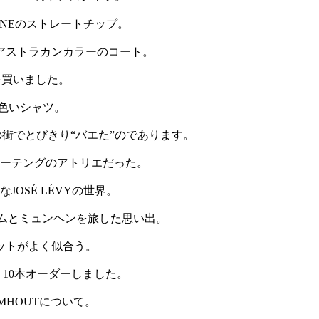
KONEのストレートチップ。
のアストラカンカラーのコート。
を買いました。
の黄色いシャツ。
ンの街でとびきり“バエた”のであります。
ボーテングのアトリエだった。
OSÉ LÉVYの世界。
トのチームとミュンヘンを旅した思い出。
クハットがよく似合う。
で、10本オーダーしました。
AMHOUTについて。