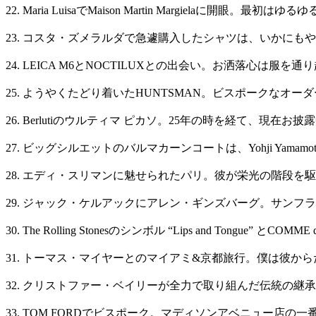
22. Maria LuisaでMaison Martin Margielaに開眼
23. コスタ・ズメラルダで急遽購入したシャツは、いかにもや
24. LEICA M6とNOCTILUXとの出会い。お洒落心は服
25. ようやくたどり着いたHUNTSMAN。ビスポークなオ
26. Berlutiのウルティマ ピカソ。25年の時を経て、現在お披
27. ビッグシルエットのバルマカーンコートは、Yohji Yamamo
28. エディ・スリマンに魅せられたパリ。彼が栄光の階段を
29. ジャック・ケルアックにアレン・ギンズバーグ。サンフ
30. The Rolling Stonesのシンボル “Lips and Tongue” とCOM
31. トーマス・マイヤーとのマイアミ&京都旅行。僕は彼か
32. クリストファー・ベイリーが全力で取り組んだ伝統の継
33. TOM FORDでビスポーク。マディソンアベニュー店の