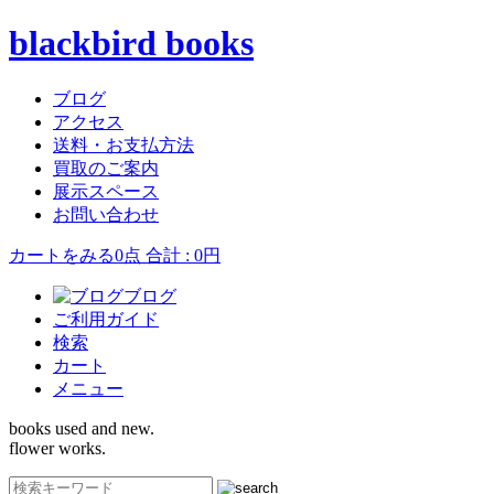
blackbird books
ブログ
アクセス
送料・お支払方法
買取のご案内
展示スペース
お問い合わせ
カートをみる
0点 合計 : 0円
ブログ
ご利用ガイド
検索
カート
メニュー
books used and new.
flower works.