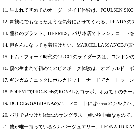
11. 生まれて初めてのオーダーメイド体験は、POULSEN S
12. 貴族にでもなったような気分にさせてくれる、PRADA
13. 憧れのブランド、HERMÈS。パリ本店でトレンチコート
14. 但さんになっても着続けたい、MARCEL LASSANCE
15. トム・フォード時代のGUCCIのライダースは、ロンド
16. 僕の生まれて初めてのビスポーク体験は、オズワルド・
17. ギンガムチェックにポルカドット。ナードでカートゥーンなJ
18. POPEYEでPRO-KedsのROYALとコラボ。オカモ
19. DOLCE&GABBANAのハーフコートにはcoeurのシル
20. パリで見つけたlafon.のサングラス。買い物中毒なもの
21. 僕が唯一持っているシルバージュエリー、LEONARD K