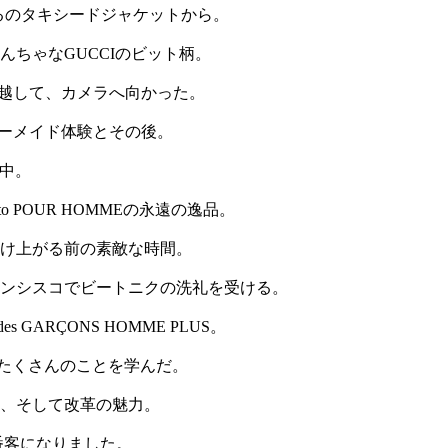
。最初はゆるゆるのタキシードジャケットから。
んちゃなGUCCIのビット柄。
を通り越して、カメラへ向かった。
ーダーメイド体験とその後。
露中。
to POUR HOMMEの永遠の逸品。
駆け上がる前の素敵な時間。
ランシスコでビートニクの洗礼を受ける。
ME des GARÇONS HOMME PLUS。
らたくさんのことを学んだ。
承、そして改革の魅力。
一番客になりました。