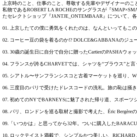
上京時のこと、仕事のこと、尊敬する先輩やデザイナーのこと
私物であるROBERT LA ROCHEのサングラスが『SM
たセレクトショップ『JANTJE_ONTEMBAAR』につ
01. 上京したての僕に勇気をくれたのは、なんといってもこ
02. コーヒー豆の袋を着るのか!? DOLCE&GABBANAの
03. 30歳の誕生日に自分で自分に贈ったCartierのPASHAウォ
04. フランスが誇るCHARVETでは、シャツを“ブラウス”と
05. シアトル〜サンフランシスコと古着マーケットを巡り、WO
06. 三度目のパリで受けたドレスコードの洗礼。旅の恥は掻き
07. 初めてのNYでBARNEYSに魅了された帰り道、スポー
08. パリ、ロンドンを巡る取材と撮影で考えた、Éric Bergè
09.「いつかは」と思ってから32年。ついに購入したBARACUT
10. ロックテイスト満載で、シンプルかつ美しい、RICHARD