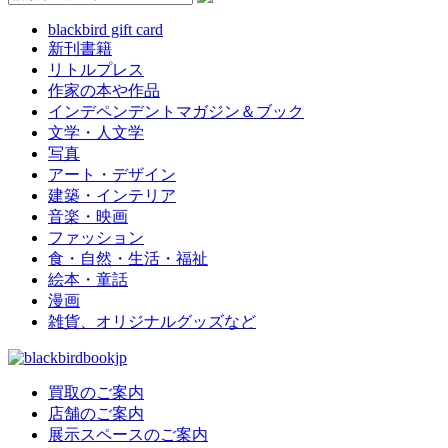
blackbird gift card
新刊書籍
リトルプレス
作家の本や作品
インデペンデントマガジン＆ブック
文学・人文学
写真
アート・デザイン
建築・インテリア
音楽・映画
ファッション
食・自然・生活・福祉
絵本・童話
漫画
雑貨、オリジナルグッズなど
買取のご案内
店舗のご案内
展示スペースのご案内