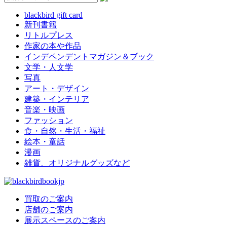
blackbird gift card
新刊書籍
リトルプレス
作家の本や作品
インデペンデントマガジン＆ブック
文学・人文学
写真
アート・デザイン
建築・インテリア
音楽・映画
ファッション
食・自然・生活・福祉
絵本・童話
漫画
雑貨、オリジナルグッズなど
買取のご案内
店舗のご案内
展示スペースのご案内