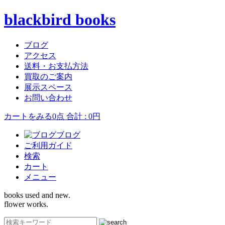
blackbird books
ブログ
アクセス
送料・お支払方法
買取のご案内
展示スペース
お問い合わせ
カートをみる
0点 合計 : 0円
ブログ
ご利用ガイド
検索
カート
メニュー
books used and new.
flower works.