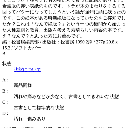
岩波版の赤い表紙のものです。トラが木のまわりをぐるぐる
回ってバターになってしまうという話が強烈に頭に残ったの
です。この絵本がある時期絶版になっていたのをご存知でし
たか？これは「なんで絶版？」という一つの疑問から始まっ
た人種差別と教育、出版を考える素晴らしい内容の本です。
え？なんで？と思った方にお薦めです。
編：径書房編集部 / 出版社：径書房 1990 2刷 / 277p 20.8 x
15.2 / ソフトカバー
B
状態
状態について
A :
新品同様
B :
汚れや痛みなどが少なく、古書としてきれいな状態
C :
古書として標準的な状態
D :
汚れ、傷みあり