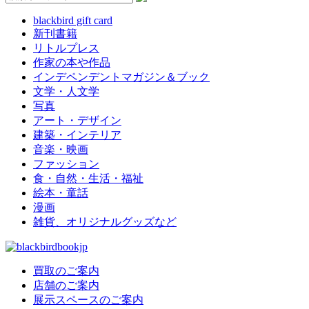
blackbird gift card
新刊書籍
リトルプレス
作家の本や作品
インデペンデントマガジン＆ブック
文学・人文学
写真
アート・デザイン
建築・インテリア
音楽・映画
ファッション
食・自然・生活・福祉
絵本・童話
漫画
雑貨、オリジナルグッズなど
買取のご案内
店舗のご案内
展示スペースのご案内