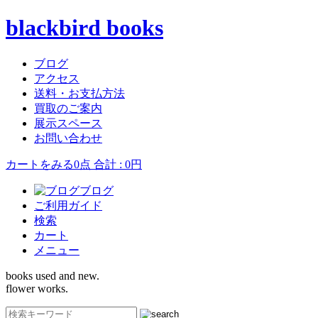
blackbird books
ブログ
アクセス
送料・お支払方法
買取のご案内
展示スペース
お問い合わせ
カートをみる
0点 合計 : 0円
ブログ
ご利用ガイド
検索
カート
メニュー
books used and new.
flower works.