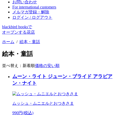
お問い合わせ
For international customers
メルマガ登録・解除
ログイン / ログアウト
blackbird booksで
オープンする花店
ホーム
/
絵本・童話
絵本・童話
並べ替え：
新着順
価格の安い順
ムーン・ライト ジューン・ブライド アラビア
ン・ナイト
ムッシュ・ムニエルとおつきさま
990円(税込)