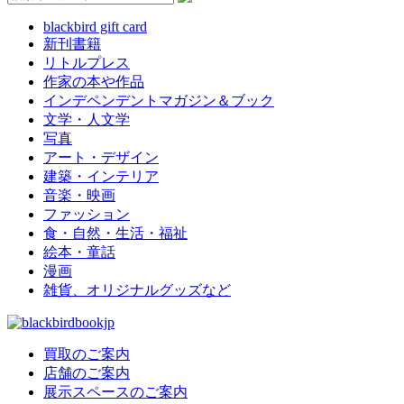
blackbird gift card
新刊書籍
リトルプレス
作家の本や作品
インデペンデントマガジン＆ブック
文学・人文学
写真
アート・デザイン
建築・インテリア
音楽・映画
ファッション
食・自然・生活・福祉
絵本・童話
漫画
雑貨、オリジナルグッズなど
買取のご案内
店舗のご案内
展示スペースのご案内