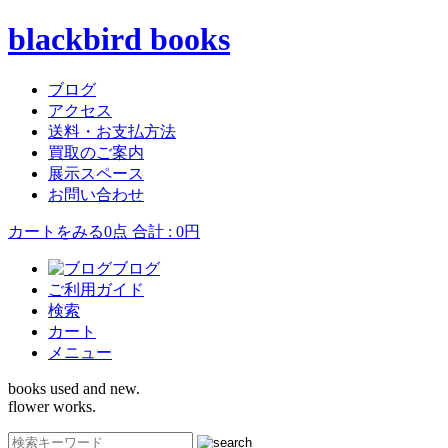
blackbird books
ブログ
アクセス
送料・お支払方法
買取のご案内
展示スペース
お問い合わせ
カートをみる
0点 合計 : 0円
ブログ
ご利用ガイド
検索
カート
メニュー
books used and new.
flower works.