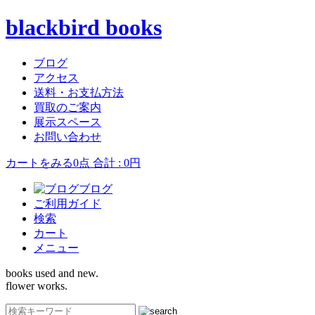
blackbird books
ブログ
アクセス
送料・お支払方法
買取のご案内
展示スペース
お問い合わせ
カートをみる
0点 合計 : 0円
ブログ
ご利用ガイド
検索
カート
メニュー
books used and new.
flower works.