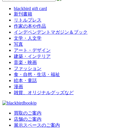
blackbird gift card
新刊書籍
リトルプレス
作家の本や作品
インデペンデントマガジン＆ブック
文学・人文学
写真
アート・デザイン
建築・インテリア
音楽・映画
ファッション
食・自然・生活・福祉
絵本・童話
漫画
雑貨、オリジナルグッズなど
買取のご案内
店舗のご案内
展示スペースのご案内