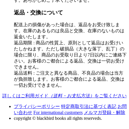
す。あらかじめご了承くださいませ。
返品・交換について
配送上の損傷があった場合は、返品をお受け致しま
す。在庫のあるものは良品と交換、在庫のないものは
返金いたします。
返品期限 : 商品の性質上、原則として返品はお受けい
たしかねます。ただし破損品（大きな落丁、乱丁）の
場合に限り、商品のお受取り日より7日以内にご連絡下
さい。お客様のご都合による返品、交換は一切お受け
できません。
返品送料 : ご注文と異なる商品、不良品の場合は当方
が負担致します。お客様のご都合による返品、交換は
一切お受けできません。
詳しくはご利用ガイド
（送料・お支払方法）
をご覧ください
プライバシーポリシー
特定商取引法に基づく表記
お問
い合わせ
For international customers
メルマガ登録・解除
copyright © blackbird books all rights reserveds.