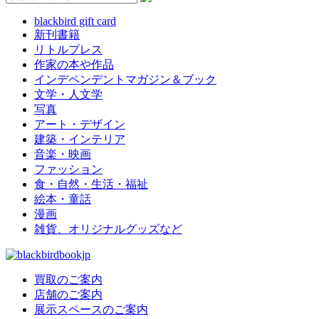
blackbird gift card
新刊書籍
リトルプレス
作家の本や作品
インデペンデントマガジン＆ブック
文学・人文学
写真
アート・デザイン
建築・インテリア
音楽・映画
ファッション
食・自然・生活・福祉
絵本・童話
漫画
雑貨、オリジナルグッズなど
買取のご案内
店舗のご案内
展示スペースのご案内