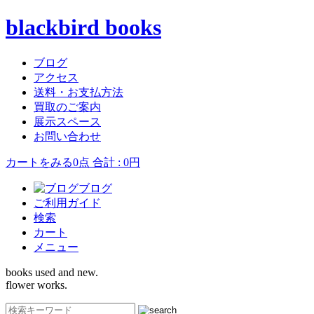
blackbird books
ブログ
アクセス
送料・お支払方法
買取のご案内
展示スペース
お問い合わせ
カートをみる
0点 合計 : 0円
ブログ
ご利用ガイド
検索
カート
メニュー
books used and new.
flower works.