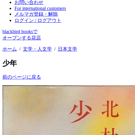
お問い合わせ
For international customers
メルマガ登録・解除
ログイン / ログアウト
blackbird booksで
オープンする花店
ホーム
/
文学・人文学
/
日本文学
少年
前のページに戻る