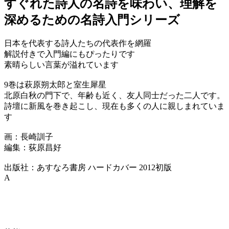
すぐれた詩人の名詩を味わい、理解を
深めるための名詩入門シリーズ
日本を代表する詩人たちの代表作を網羅
解説付きで入門編にもぴったりです
素晴らしい言葉が溢れています
9巻は萩原朔太郎と室生犀星
北原白秋の門下で、年齢も近く、友人同士だった二人です。
詩壇に新風を巻き起こし、現在も多くの人に親しまれていま
す
画：長崎訓子
編集：荻原昌好
出版社：あすなろ書房 ハードカバー 2012初版
A