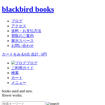
blackbird books
ブログ
アクセス
送料・お支払方法
買取のご案内
展示スペース
お問い合わせ
カートをみる
0点 合計 : 0円
ブログ
ご利用ガイド
検索
カート
メニュー
books used and new.
flower works.