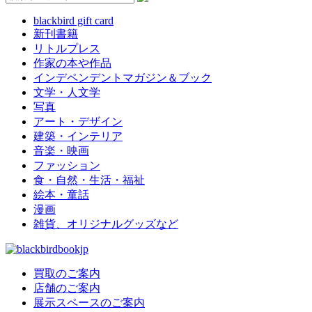
blackbird gift card
新刊書籍
リトルプレス
作家の本や作品
インデペンデントマガジン＆ブック
文学・人文学
写真
アート・デザイン
建築・インテリア
音楽・映画
ファッション
食・自然・生活・福祉
絵本・童話
漫画
雑貨、オリジナルグッズなど
買取のご案内
店舗のご案内
展示スペースのご案内