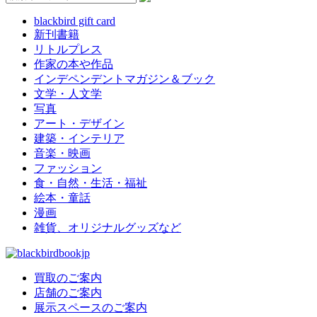
blackbird gift card
新刊書籍
リトルプレス
作家の本や作品
インデペンデントマガジン＆ブック
文学・人文学
写真
アート・デザイン
建築・インテリア
音楽・映画
ファッション
食・自然・生活・福祉
絵本・童話
漫画
雑貨、オリジナルグッズなど
買取のご案内
店舗のご案内
展示スペースのご案内