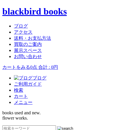
blackbird books
ブログ
アクセス
送料・お支払方法
買取のご案内
展示スペース
お問い合わせ
カートをみる
0点 合計 : 0円
ブログ
ご利用ガイド
検索
カート
メニュー
books used and new.
flower works.