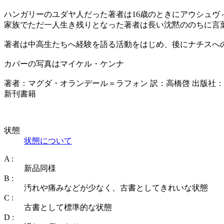
ハンガリーのユダヤ人だった著者は16歳のときにアウシュ
家族でただ一人生き残りとなった著者は長い沈黙ののちに言
著者は中高生たちへ経験を語る活動をはじめ、後にナチスへ
カバーの写真はマイケル・ケンナ
著者：マグダ・オランデール＝ラフォン 訳：高橋啓 出版社：みすず
新刊書籍
状態
状態について
A :
新品同様
B :
汚れや痛みなどが少なく、古書としてきれいな状態
C :
古書として標準的な状態
D :