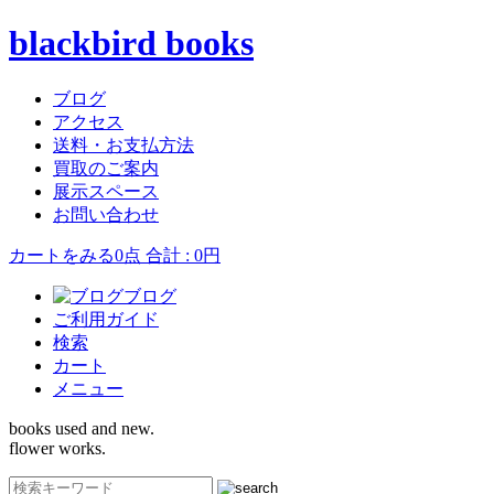
blackbird books
ブログ
アクセス
送料・お支払方法
買取のご案内
展示スペース
お問い合わせ
カートをみる
0点 合計 : 0円
ブログ
ご利用ガイド
検索
カート
メニュー
books used and new.
flower works.