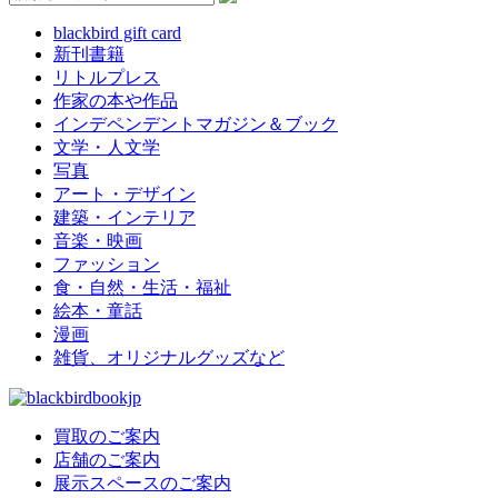
blackbird gift card
新刊書籍
リトルプレス
作家の本や作品
インデペンデントマガジン＆ブック
文学・人文学
写真
アート・デザイン
建築・インテリア
音楽・映画
ファッション
食・自然・生活・福祉
絵本・童話
漫画
雑貨、オリジナルグッズなど
買取のご案内
店舗のご案内
展示スペースのご案内