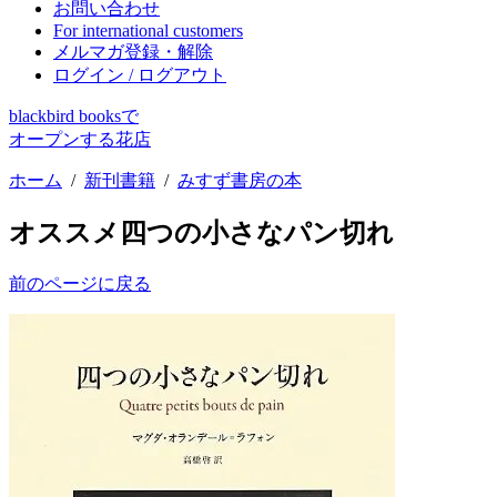
お問い合わせ
For international customers
メルマガ登録・解除
ログイン / ログアウト
blackbird booksで
オープンする花店
ホーム
/
新刊書籍
/
みすず書房の本
オススメ
四つの小さなパン切れ
前のページに戻る