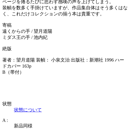
ページを捲るたびに思わず感嘆の声を上げてしまう。
装幀を数多く手掛けていますが、作品集自体はそう多くはな
く、これだけコレクションの揃う本は貴重です。
寄稿
遠くからの手 / 望月道陽
ミダス王の手 / 池内紀
絶版
著者：望月道陽 装幀： 小泉文治 出版社：新潮社 1996 ハー
ドカバー 163p
B（帯付）
状態
状態について
A :
新品同様