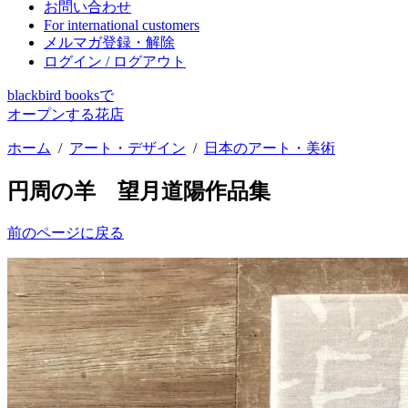
お問い合わせ
For international customers
メルマガ登録・解除
ログイン / ログアウト
blackbird booksで
オープンする花店
ホーム
/
アート・デザイン
/
日本のアート・美術
円周の羊 望月道陽作品集
前のページに戻る