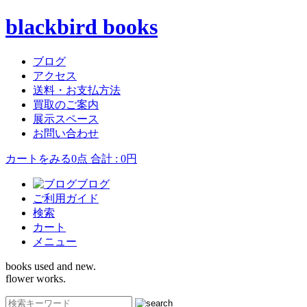
blackbird books
ブログ
アクセス
送料・お支払方法
買取のご案内
展示スペース
お問い合わせ
カートをみる
0点 合計 : 0円
ブログ
ご利用ガイド
検索
カート
メニュー
books used and new.
flower works.