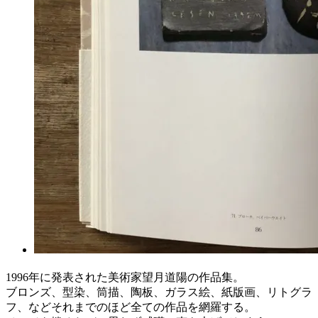
1996年に発表された美術家望月道陽の作品集。
ブロンズ、型染、筒描、陶板、ガラス絵、紙版画、リトグラ
フ、などそれまでのほど全ての作品を網羅する。