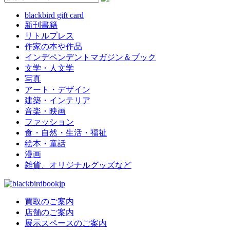
blackbird gift card
新刊書籍
リトルプレス
作家の本や作品
インデペンデントマガジン＆ブック
文学・人文学
写真
アート・デザイン
建築・インテリア
音楽・映画
ファッション
食・自然・生活・福祉
絵本・童話
漫画
雑貨、オリジナルグッズなど
買取のご案内
店舗のご案内
展示スペースのご案内