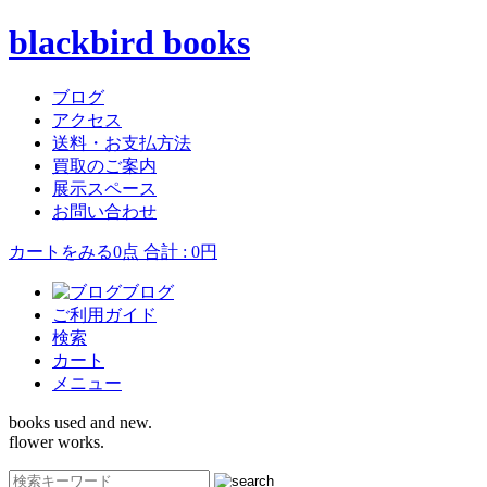
blackbird books
ブログ
アクセス
送料・お支払方法
買取のご案内
展示スペース
お問い合わせ
カートをみる
0点 合計 : 0円
ブログ
ご利用ガイド
検索
カート
メニュー
books used and new.
flower works.