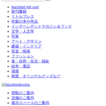
blackbird gift card
新刊書籍
リトルプレス
作家の本や作品
インデペンデントマガジン＆ブック
文学・人文学
写真
アート・デザイン
建築・インテリア
音楽・映画
ファッション
食・自然・生活・福祉
絵本・童話
漫画
雑貨、オリジナルグッズなど
買取のご案内
店舗のご案内
展示スペースのご案内