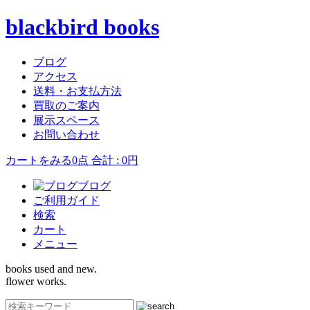
blackbird books
ブログ
アクセス
送料・お支払方法
買取のご案内
展示スペース
お問い合わせ
カートをみる
0点 合計 : 0円
ブログ
ご利用ガイド
検索
カート
メニュー
books used and new.
flower works.