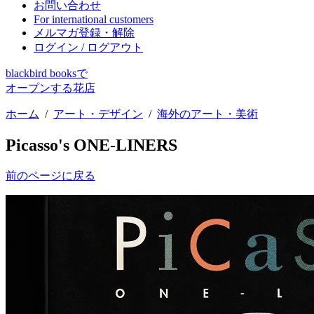
お問い合わせ
For international customers
メルマガ登録・解除
ログイン / ログアウト
blackbird booksで
オープンする花店
ホーム
/
アート・デザイン
/
海外のアート・美術
Picasso's ONE-LINERS
前のページに戻る