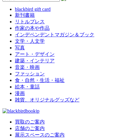
blackbird gift card
新刊書籍
リトルプレス
作家の本や作品
インデペンデントマガジン＆ブック
文学・人文学
写真
アート・デザイン
建築・インテリア
音楽・映画
ファッション
食・自然・生活・福祉
絵本・童話
漫画
雑貨、オリジナルグッズなど
買取のご案内
店舗のご案内
展示スペースのご案内