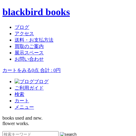
blackbird books
ブログ
アクセス
送料・お支払方法
買取のご案内
展示スペース
お問い合わせ
カートをみる
0点 合計 : 0円
ブログ
ご利用ガイド
検索
カート
メニュー
books used and new.
flower works.