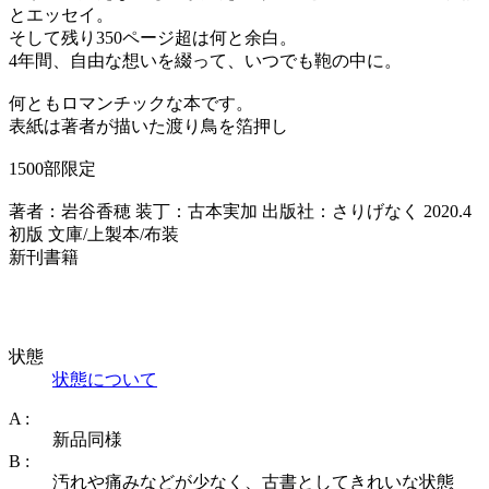
とエッセイ。
そして残り350ページ超は何と余白。
4年間、自由な想いを綴って、いつでも鞄の中に。
何ともロマンチックな本です。
表紙は著者が描いた渡り鳥を箔押し
1500部限定
著者：岩谷香穂 装丁：古本実加 出版社：さりげなく 2020.4
初版 文庫/上製本/布装
新刊書籍
状態
状態について
A :
新品同様
B :
汚れや痛みなどが少なく、古書としてきれいな状態