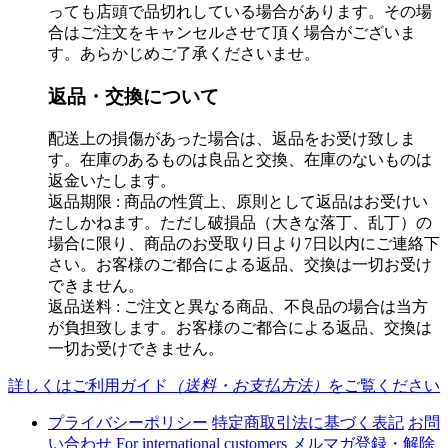
っても店頭で品切れしている場合があります。その場
合はご注文をキャンセルさせて頂く場合がございま
す。あらかじめご了承くださいませ。
返品・交換について
配送上の損傷があった場合は、返品をお受け致しま
す。在庫のあるものは良品と交換、在庫のないものは
返金いたします。
返品期限 : 商品の性質上、原則として返品はお受けい
たしかねます。ただし破損品（大きな落丁、乱丁）の
場合に限り、商品のお受取り日より7日以内にご連絡下
さい。お客様のご都合による返品、交換は一切お受け
できません。
返品送料 : ご注文と異なる商品、不良品の場合は当方
が負担致します。お客様のご都合による返品、交換は
一切お受けできません。
詳しくはご利用ガイド
（送料・お支払方法）
をご覧ください
プライバシーポリシー
特定商取引法に基づく表記
お問
い合わせ
For international customers
メルマガ登録・解除