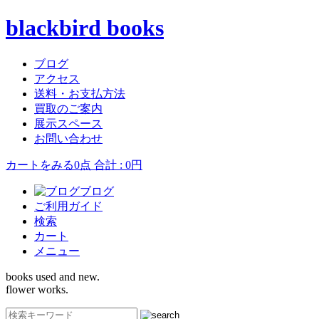
blackbird books
ブログ
アクセス
送料・お支払方法
買取のご案内
展示スペース
お問い合わせ
カートをみる
0点 合計 : 0円
ブログ
ご利用ガイド
検索
カート
メニュー
books used and new.
flower works.