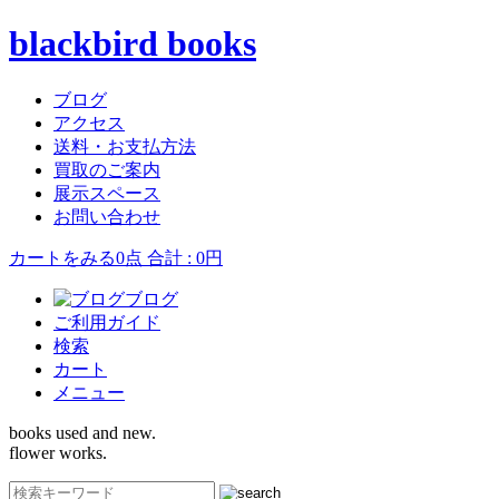
blackbird books
ブログ
アクセス
送料・お支払方法
買取のご案内
展示スペース
お問い合わせ
カートをみる
0点 合計 : 0円
ブログ
ご利用ガイド
検索
カート
メニュー
books used and new.
flower works.