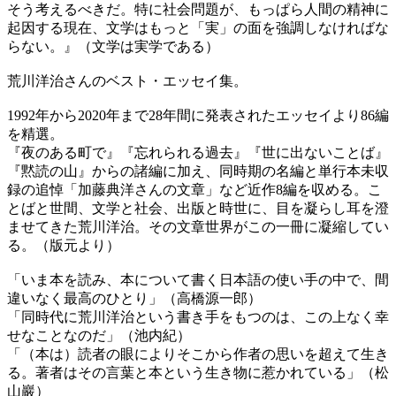
そう考えるべきだ。特に社会問題が、もっぱら人間の精神に
起因する現在、文学はもっと「実」の面を強調しなければな
らない。』（文学は実学である）
荒川洋治さんのベスト・エッセイ集。
1992年から2020年まで28年間に発表されたエッセイより86編
を精選。
『夜のある町で』『忘れられる過去』『世に出ないことば』
『黙読の山』からの諸編に加え、同時期の名編と単行本未収
録の追悼「加藤典洋さんの文章」など近作8編を収める。こ
とばと世間、文学と社会、出版と時世に、目を凝らし耳を澄
ませてきた荒川洋治。その文章世界がこの一冊に凝縮してい
る。（版元より）
「いま本を読み、本について書く日本語の使い手の中で、間
違いなく最高のひとり」（高橋源一郎）
「同時代に荒川洋治という書き手をもつのは、この上なく幸
せなことなのだ」（池内紀）
「（本は）読者の眼によりそこから作者の思いを超えて生き
る。著者はその言葉と本という生き物に惹かれている」（松
山巖）