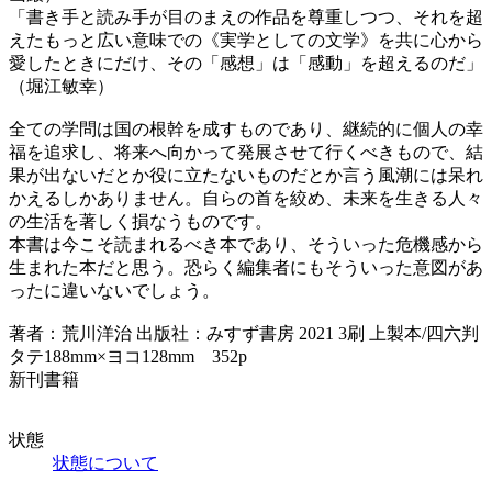
「書き手と読み手が目のまえの作品を尊重しつつ、それを超
えたもっと広い意味での《実学としての文学》を共に心から
愛したときにだけ、その「感想」は「感動」を超えるのだ」
（堀江敏幸）
全ての学問は国の根幹を成すものであり、継続的に個人の幸
福を追求し、将来へ向かって発展させて行くべきもので、結
果が出ないだとか役に立たないものだとか言う風潮には呆れ
かえるしかありません。自らの首を絞め、未来を生きる人々
の生活を著しく損なうものです。
本書は今こそ読まれるべき本であり、そういった危機感から
生まれた本だと思う。恐らく編集者にもそういった意図があ
ったに違いないでしょう。
著者：荒川洋治 出版社：みすず書房 2021 3刷 上製本/四六判
タテ188mm×ヨコ128mm 352p
新刊書籍
状態
状態について