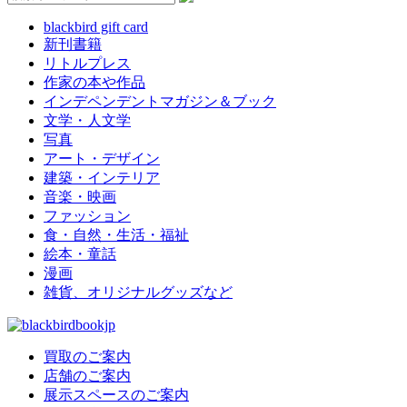
blackbird gift card
新刊書籍
リトルプレス
作家の本や作品
インデペンデントマガジン＆ブック
文学・人文学
写真
アート・デザイン
建築・インテリア
音楽・映画
ファッション
食・自然・生活・福祉
絵本・童話
漫画
雑貨、オリジナルグッズなど
買取のご案内
店舗のご案内
展示スペースのご案内