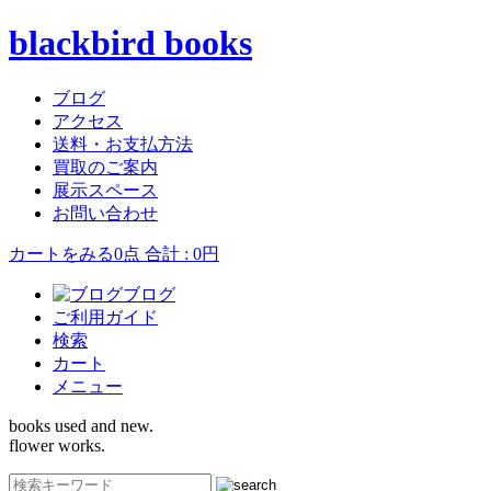
blackbird books
ブログ
アクセス
送料・お支払方法
買取のご案内
展示スペース
お問い合わせ
カートをみる
0点 合計 : 0円
ブログ
ご利用ガイド
検索
カート
メニュー
books used and new.
flower works.