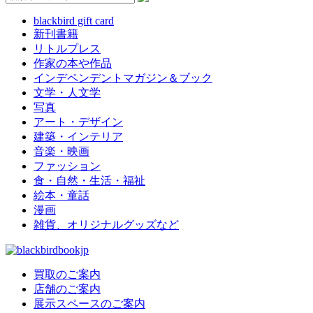
blackbird gift card
新刊書籍
リトルプレス
作家の本や作品
インデペンデントマガジン＆ブック
文学・人文学
写真
アート・デザイン
建築・インテリア
音楽・映画
ファッション
食・自然・生活・福祉
絵本・童話
漫画
雑貨、オリジナルグッズなど
買取のご案内
店舗のご案内
展示スペースのご案内