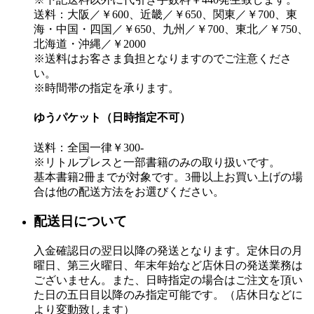
送料：大阪／￥600、近畿／￥650、関東／￥700、東
海・中国・四国／￥650、九州／￥700、東北／￥750、
北海道・沖縄／￥2000
※送料はお客さま負担となりますのでご注意くださ
い。
※時間帯の指定を承ります。
ゆうパケット（日時指定不可）
送料：全国一律￥300-
※リトルプレスと一部書籍のみの取り扱いです。
基本書籍2冊までが対象です。3冊以上お買い上げの場
合は他の配送方法をお選びください。
配送日について
入金確認日の翌日以降の発送となります。定休日の月
曜日、第三火曜日、年末年始など店休日の発送業務は
ございません。また、日時指定の場合はご注文を頂い
た日の五日目以降のみ指定可能です。（店休日などに
より変動致します）