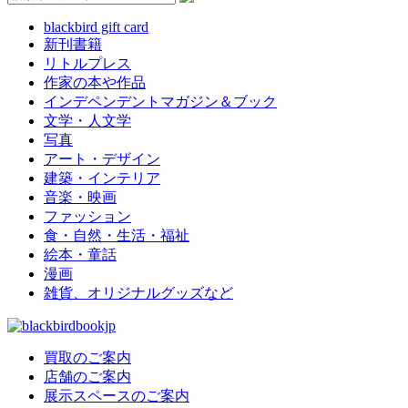
blackbird gift card
新刊書籍
リトルプレス
作家の本や作品
インデペンデントマガジン＆ブック
文学・人文学
写真
アート・デザイン
建築・インテリア
音楽・映画
ファッション
食・自然・生活・福祉
絵本・童話
漫画
雑貨、オリジナルグッズなど
買取のご案内
店舗のご案内
展示スペースのご案内