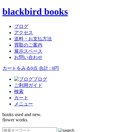
blackbird books
ブログ
アクセス
送料・お支払方法
買取のご案内
展示スペース
お問い合わせ
カートをみる
0点 合計 : 0円
ブログ
ご利用ガイド
検索
カート
メニュー
books used and new.
flower works.