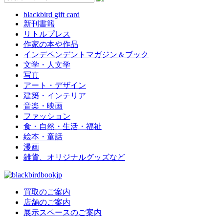
blackbird gift card
新刊書籍
リトルプレス
作家の本や作品
インデペンデントマガジン＆ブック
文学・人文学
写真
アート・デザイン
建築・インテリア
音楽・映画
ファッション
食・自然・生活・福祉
絵本・童話
漫画
雑貨、オリジナルグッズなど
買取のご案内
店舗のご案内
展示スペースのご案内