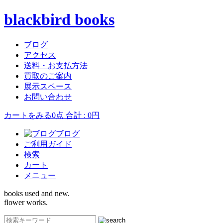
blackbird books
ブログ
アクセス
送料・お支払方法
買取のご案内
展示スペース
お問い合わせ
カートをみる
0点 合計 : 0円
ブログ
ご利用ガイド
検索
カート
メニュー
books used and new.
flower works.