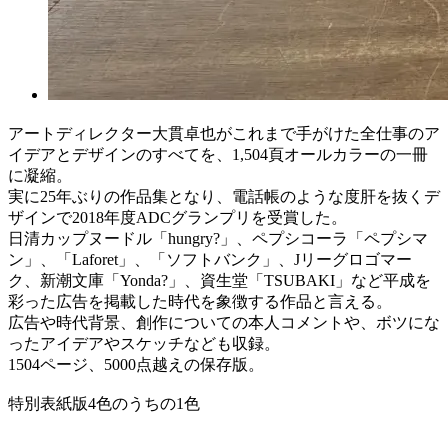
アートディレクター大貫卓也がこれまで手がけた全仕事のア
イデアとデザインのすべてを、1,504頁オールカラーの一冊
に凝縮。
実に25年ぶりの作品集となり、電話帳のような度肝を抜くデ
ザインで2018年度ADCグランプリを受賞した。
日清カップヌードル「hungry?」、ペプシコーラ「ペプシマ
ン」、「Laforet」、「ソフトバンク」、Jリーグロゴマー
ク、新潮文庫「Yonda?」、資生堂「TSUBAKI」など平成を
彩った広告を掲載した時代を象徴する作品と言える。
広告や時代背景、創作についての本人コメントや、ボツにな
ったアイデアやスケッチなども収録。
1504ページ、5000点越えの保存版。
特別表紙版4色のうちの1色