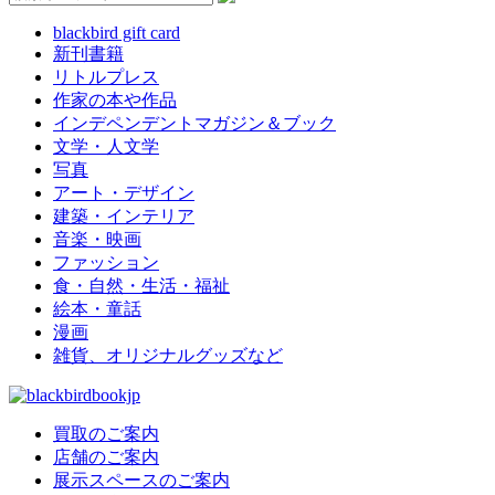
blackbird gift card
新刊書籍
リトルプレス
作家の本や作品
インデペンデントマガジン＆ブック
文学・人文学
写真
アート・デザイン
建築・インテリア
音楽・映画
ファッション
食・自然・生活・福祉
絵本・童話
漫画
雑貨、オリジナルグッズなど
買取のご案内
店舗のご案内
展示スペースのご案内