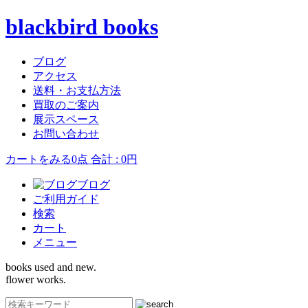
blackbird books
ブログ
アクセス
送料・お支払方法
買取のご案内
展示スペース
お問い合わせ
カートをみる
0点 合計 : 0円
ブログ
ご利用ガイド
検索
カート
メニュー
books used and new.
flower works.