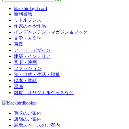
blackbird gift card
新刊書籍
リトルプレス
作家の本や作品
インデペンデントマガジン＆ブック
文学・人文学
写真
アート・デザイン
建築・インテリア
音楽・映画
ファッション
食・自然・生活・福祉
絵本・童話
漫画
雑貨、オリジナルグッズなど
買取のご案内
店舗のご案内
展示スペースのご案内