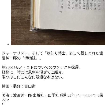
ジャーナリスト、そして「物知り博士」として親しまれた渡
邉紳一郎の『博物誌』。
約250のモノ・コトについてのウンチクを披露。
軽快に、時には風刺を混ぜてご紹介。
暇つぶしにこんなに最適な本はない。
挿画・装釘：富山衛
著者：渡邉紳一郎 出版社：四季社 昭和33年 ハードカバー/函
226p
C