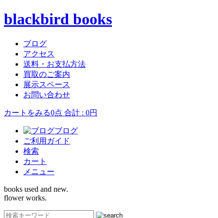
blackbird books
ブログ
アクセス
送料・お支払方法
買取のご案内
展示スペース
お問い合わせ
カートをみる
0点 合計 : 0円
ブログ
ご利用ガイド
検索
カート
メニュー
books used and new.
flower works.