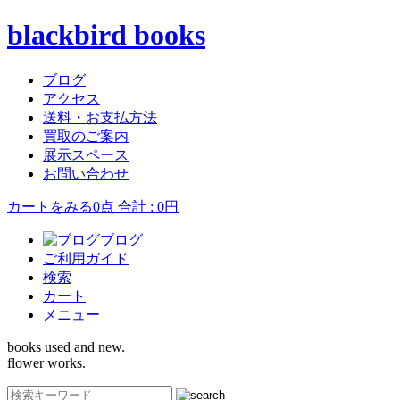
blackbird books
ブログ
アクセス
送料・お支払方法
買取のご案内
展示スペース
お問い合わせ
カートをみる
0点 合計 : 0円
ブログ
ご利用ガイド
検索
カート
メニュー
books used and new.
flower works.