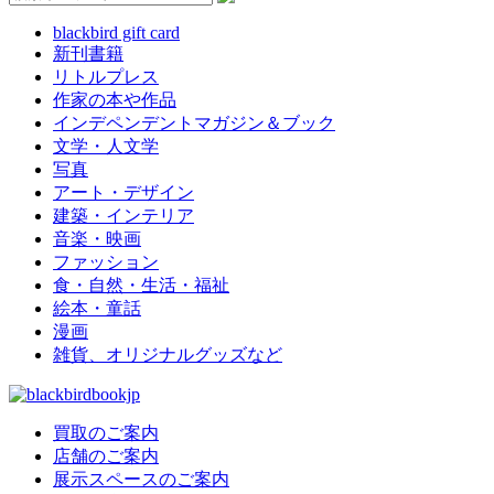
blackbird gift card
新刊書籍
リトルプレス
作家の本や作品
インデペンデントマガジン＆ブック
文学・人文学
写真
アート・デザイン
建築・インテリア
音楽・映画
ファッション
食・自然・生活・福祉
絵本・童話
漫画
雑貨、オリジナルグッズなど
買取のご案内
店舗のご案内
展示スペースのご案内