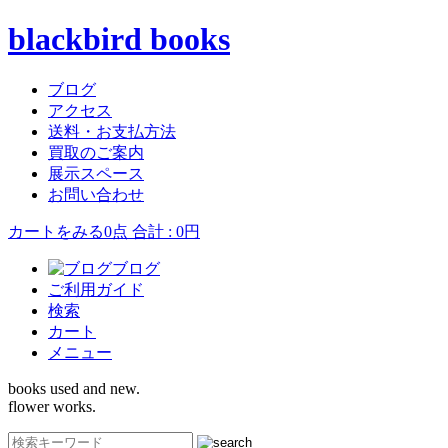
blackbird books
ブログ
アクセス
送料・お支払方法
買取のご案内
展示スペース
お問い合わせ
カートをみる
0点 合計 : 0円
ブログ
ご利用ガイド
検索
カート
メニュー
books used and new.
flower works.