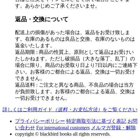
す。あらかじめご了承くださいませ。
返品・交換について
配送上の損傷があった場合は、返品をお受け致しま
す。在庫のあるものは良品と交換、在庫のないものは
返金いたします。
返品期限 : 商品の性質上、原則として返品はお受けい
たしかねます。ただし破損品（大きな落丁、乱丁）の
場合に限り、商品のお受取り日より7日以内にご連絡下
さい。お客様のご都合による返品、交換は一切お受け
できません。
返品送料 : ご注文と異なる商品、不良品の場合は当方
が負担致します。お客様のご都合による返品、交換は
一切お受けできません。
詳しくはご利用ガイド
（送料・お支払方法）
をご覧ください
プライバシーポリシー
特定商取引法に基づく表記
お問
い合わせ
For international customers
メルマガ登録・解除
copyright © blackbird books all rights reserveds.