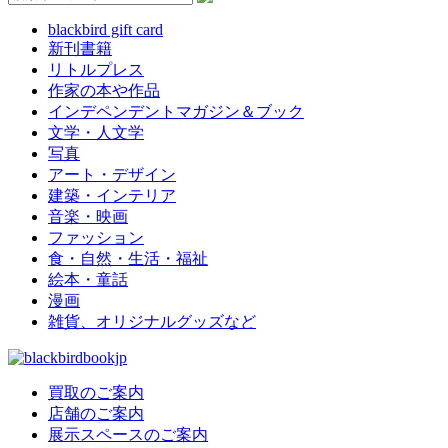
blackbird gift card
新刊書籍
リトルプレス
作家の本や作品
インデペンデントマガジン＆ブック
文学・人文学
写真
アート・デザイン
建築・インテリア
音楽・映画
ファッション
食・自然・生活・福祉
絵本・童話
漫画
雑貨、オリジナルグッズなど
買取のご案内
店舗のご案内
展示スペースのご案内