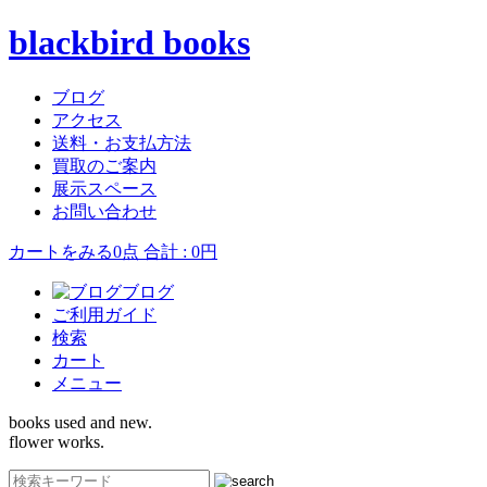
blackbird books
ブログ
アクセス
送料・お支払方法
買取のご案内
展示スペース
お問い合わせ
カートをみる
0点 合計 : 0円
ブログ
ご利用ガイド
検索
カート
メニュー
books used and new.
flower works.