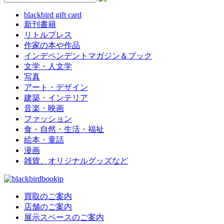
blackbird gift card
新刊書籍
リトルプレス
作家の本や作品
インデペンデントマガジン＆ブック
文学・人文学
写真
アート・デザイン
建築・インテリア
音楽・映画
ファッション
食・自然・生活・福祉
絵本・童話
漫画
雑貨、オリジナルグッズなど
買取のご案内
店舗のご案内
展示スペースのご案内