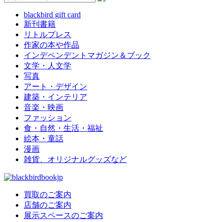
blackbird gift card
新刊書籍
リトルプレス
作家の本や作品
インデペンデントマガジン＆ブック
文学・人文学
写真
アート・デザイン
建築・インテリア
音楽・映画
ファッション
食・自然・生活・福祉
絵本・童話
漫画
雑貨、オリジナルグッズなど
買取のご案内
店舗のご案内
展示スペースのご案内