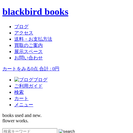
blackbird books
ブログ
アクセス
送料・お支払方法
買取のご案内
展示スペース
お問い合わせ
カートをみる
0点 合計 : 0円
ブログ
ご利用ガイド
検索
カート
メニュー
books used and new.
flower works.