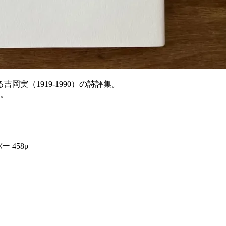
実（1919-1990）の詩評集。
冊。
 458p