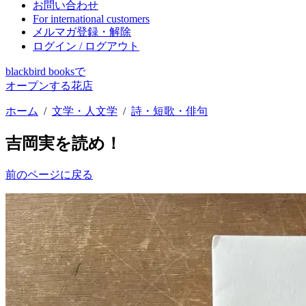
お問い合わせ
For international customers
メルマガ登録・解除
ログイン / ログアウト
blackbird booksで
オープンする花店
ホーム
/
文学・人文学
/
詩・短歌・俳句
吉岡実を読め！
前のページに戻る