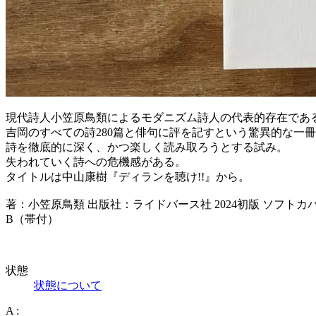
現代詩人小笠原鳥類によるモダニズム詩人の代表的存在である吉岡
吉岡のすべての詩280篇と俳句に評を記すという驚異的な一
詩を徹底的に深く、かつ楽しく読み取ろうとする試み。
失われていく詩への危機感がある。
タイトルは中山康樹『ディランを聴け!!』から。
著：小笠原鳥類 出版社：ライドバース社 2024初版 ソフトカバー
B（帯付）
状態
状態について
A :