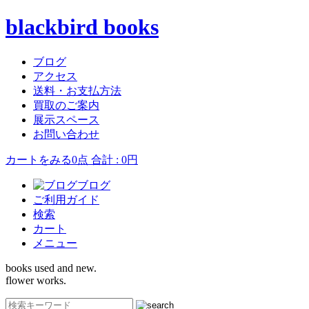
blackbird books
ブログ
アクセス
送料・お支払方法
買取のご案内
展示スペース
お問い合わせ
カートをみる
0点 合計 : 0円
ブログ
ご利用ガイド
検索
カート
メニュー
books used and new.
flower works.