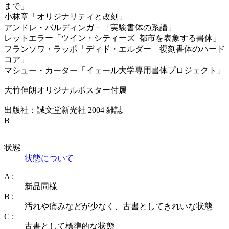
まで」
小林章「オリジナリティと改刻」
アンドレ・バルディンガ－「実験書体の系譜」
レットエラー「ツイン・シティーズ–都市を表象する書体」
フランソワ・ラッポ「ディド・エルダー 復刻書体のハード
コア」
マシュー・カーター「イェール大学専用書体プロジェクト」
大竹伸朗オリジナルポスター付属
出版社：誠文堂新光社 2004 雑誌
B
状態
状態について
A :
新品同様
B :
汚れや痛みなどが少なく、古書としてきれいな状態
C :
古書として標準的な状態