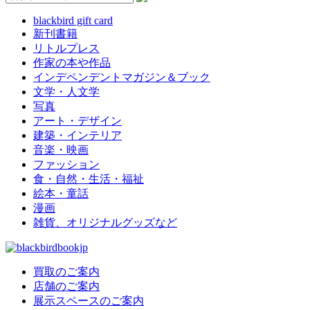
blackbird gift card
新刊書籍
リトルプレス
作家の本や作品
インデペンデントマガジン＆ブック
文学・人文学
写真
アート・デザイン
建築・インテリア
音楽・映画
ファッション
食・自然・生活・福祉
絵本・童話
漫画
雑貨、オリジナルグッズなど
買取のご案内
店舗のご案内
展示スペースのご案内