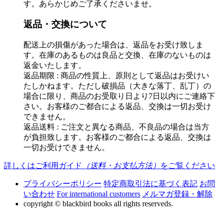
す。あらかじめご了承くださいませ。
返品・交換について
配送上の損傷があった場合は、返品をお受け致しま
す。在庫のあるものは良品と交換、在庫のないものは
返金いたします。
返品期限 : 商品の性質上、原則として返品はお受けい
たしかねます。ただし破損品（大きな落丁、乱丁）の
場合に限り、商品のお受取り日より7日以内にご連絡下
さい。お客様のご都合による返品、交換は一切お受け
できません。
返品送料 : ご注文と異なる商品、不良品の場合は当方
が負担致します。お客様のご都合による返品、交換は
一切お受けできません。
詳しくはご利用ガイド
（送料・お支払方法）
をご覧ください
プライバシーポリシー
特定商取引法に基づく表記
お問
い合わせ
For international customers
メルマガ登録・解除
copyright © blackbird books all rights reserveds.