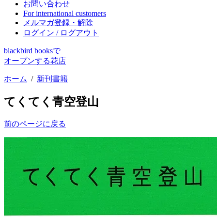
お問い合わせ
For international customers
メルマガ登録・解除
ログイン / ログアウト
blackbird booksで
オープンする花店
ホーム
/
新刊書籍
てくてく青空登山
前のページに戻る