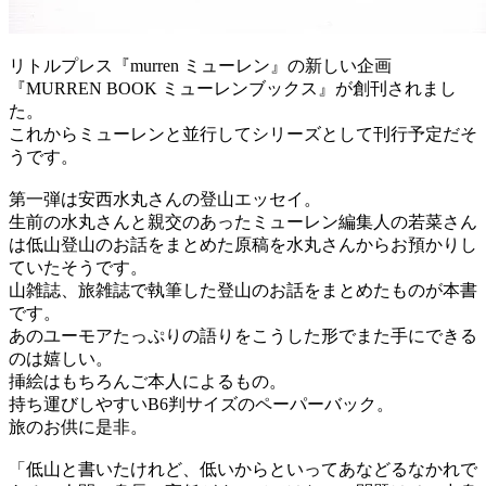
リトルプレス『murren ミューレン』の新しい企画
『MURREN BOOK ミューレンブックス』が創刊されまし
た。
これからミューレンと並行してシリーズとして刊行予定だそ
うです。
第一弾は安西水丸さんの登山エッセイ。
生前の水丸さんと親交のあったミューレン編集人の若菜さん
は低山登山のお話をまとめた原稿を水丸さんからお預かりし
ていたそうです。
山雑誌、旅雑誌で執筆した登山のお話をまとめたものが本書
です。
あのユーモアたっぷりの語りをこうした形でまた手にできる
のは嬉しい。
挿絵はもちろんご本人によるもの。
持ち運びしやすいB6判サイズのペーパーバック。
旅のお供に是非。
「低山と書いたけれど、低いからといってあなどるなかれで