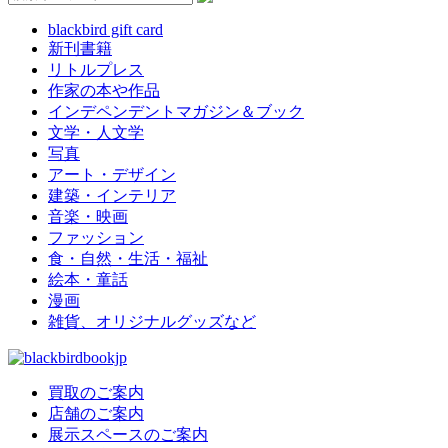
blackbird gift card
新刊書籍
リトルプレス
作家の本や作品
インデペンデントマガジン＆ブック
文学・人文学
写真
アート・デザイン
建築・インテリア
音楽・映画
ファッション
食・自然・生活・福祉
絵本・童話
漫画
雑貨、オリジナルグッズなど
買取のご案内
店舗のご案内
展示スペースのご案内