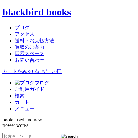
blackbird books
ブログ
アクセス
送料・お支払方法
買取のご案内
展示スペース
お問い合わせ
カートをみる
0点 合計 : 0円
ブログ
ご利用ガイド
検索
カート
メニュー
books used and new.
flower works.