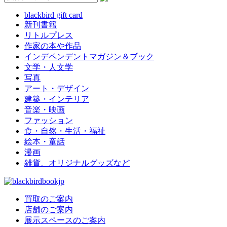
blackbird gift card
新刊書籍
リトルプレス
作家の本や作品
インデペンデントマガジン＆ブック
文学・人文学
写真
アート・デザイン
建築・インテリア
音楽・映画
ファッション
食・自然・生活・福祉
絵本・童話
漫画
雑貨、オリジナルグッズなど
買取のご案内
店舗のご案内
展示スペースのご案内