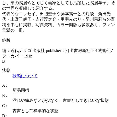
し、弟の鴨居玲と同じく画家としても活躍した鴨居羊子。そ
の世界を凝縮して紹介する。
代表的なエッセイ、田辺聖子や藤本義一との対談、角田光
代・上野千鶴子・吉行淳之介・甲斐みのり・早川茉莉らの寄
稿を中心に掲載。写真資料、カラー図版も多数あり。ファン
垂涎の一冊。
絶版
編：近代ナリコ 出版社 publisher：河出書房新社 2010初版 ソ
フトカバー 191p
B
状態
状態について
A :
新品同様
B :
汚れや痛みなどが少なく、古書としてきれいな状態
C :
古書として標準的な状態
D :