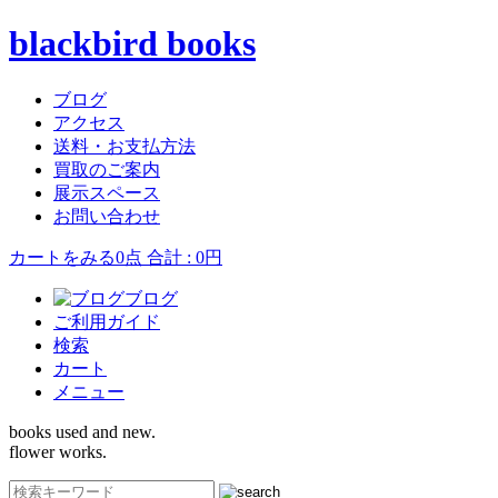
blackbird books
ブログ
アクセス
送料・お支払方法
買取のご案内
展示スペース
お問い合わせ
カートをみる
0点 合計 : 0円
ブログ
ご利用ガイド
検索
カート
メニュー
books used and new.
flower works.