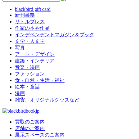
blackbird gift card
新刊書籍
リトルプレス
作家の本や作品
インデペンデントマガジン＆ブック
文学・人文学
写真
アート・デザイン
建築・インテリア
音楽・映画
ファッション
食・自然・生活・福祉
絵本・童話
漫画
雑貨、オリジナルグッズなど
買取のご案内
店舗のご案内
展示スペースのご案内