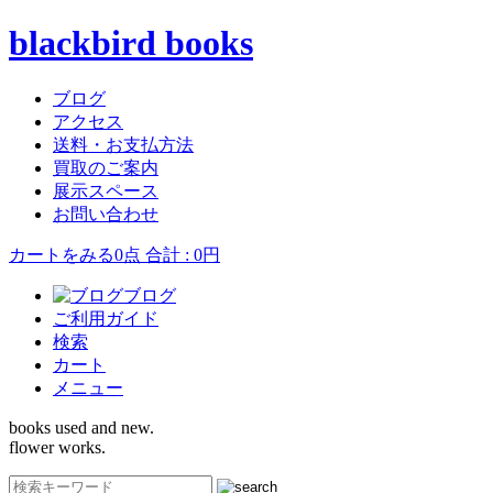
blackbird books
ブログ
アクセス
送料・お支払方法
買取のご案内
展示スペース
お問い合わせ
カートをみる
0点 合計 : 0円
ブログ
ご利用ガイド
検索
カート
メニュー
books used and new.
flower works.