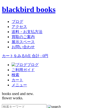
blackbird books
ブログ
アクセス
送料・お支払方法
買取のご案内
展示スペース
お問い合わせ
カートをみる
0点 合計 : 0円
ブログ
ご利用ガイド
検索
カート
メニュー
books used and new.
flower works.