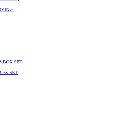
VING]
BOX SET