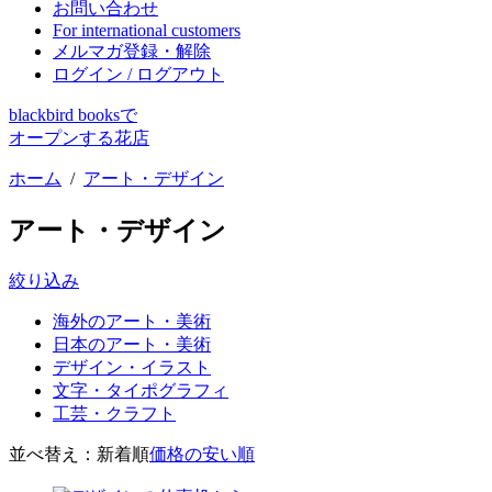
お問い合わせ
For international customers
メルマガ登録・解除
ログイン / ログアウト
blackbird booksで
オープンする花店
ホーム
/
アート・デザイン
アート・デザイン
絞り込み
海外のアート・美術
日本のアート・美術
デザイン・イラスト
文字・タイポグラフィ
工芸・クラフト
並べ替え：
新着順
価格の安い順