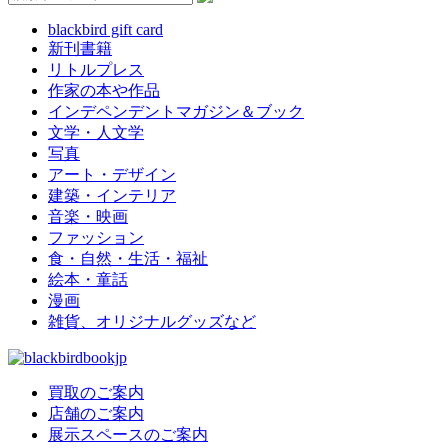
blackbird gift card
新刊書籍
リトルプレス
作家の本や作品
インデペンデントマガジン＆ブック
文学・人文学
写真
アート・デザイン
建築・インテリア
音楽・映画
ファッション
食・自然・生活・福祉
絵本・童話
漫画
雑貨、オリジナルグッズなど
買取のご案内
店舗のご案内
展示スペースのご案内