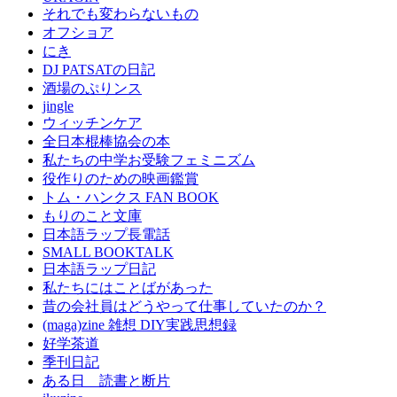
それでも変わらないもの
オフショア
にき
DJ PATSATの日記
酒場のぷりンス
jingle
ウィッチンケア
全日本棍棒協会の本
私たちの中学お受験フェミニズム
役作りのための映画鑑賞
トム・ハンクス FAN BOOK
もりのこと文庫
日本語ラップ長電話
SMALL BOOKTALK
日本語ラップ日記
私たちにはことばがあった
昔の会社員はどうやって仕事していたのか？
(maga)zine 雑想 DIY実践思想録
好学茶道
季刊日記
ある日 読書と断片