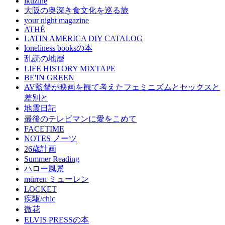
ikuzine
大阪の奥深き食文化を巡る旅
your night magazine
ATHÉ
LATIN AMERICA DIY CATALOG
loneliness booksの本
乱読の地層
LIFE HISTORY MIXTAPE
BE'IN GREEN
AV監督が映画を観て考えたフェミニズムとセックスと
差別と
地震日記
最後のテレビマンに愛をこめて
FACETIME
NOTES ノーツ
26歳計画
Summer Reading
ハロー風景
mürren ミューレン
LOCKET
疾駆/chic
微花
ELVIS PRESSの本