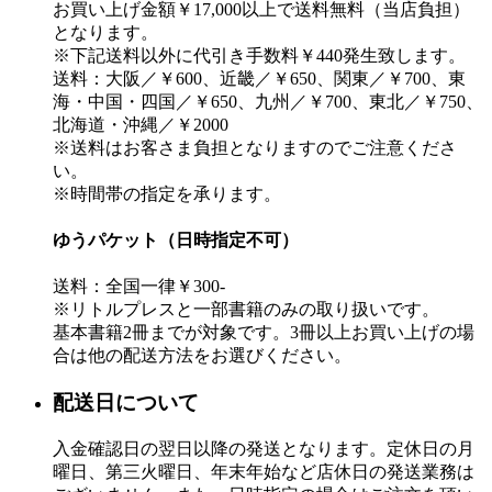
お買い上げ金額￥17,000以上で送料無料（当店負担）
となります。
※下記送料以外に代引き手数料￥440発生致します。
送料：大阪／￥600、近畿／￥650、関東／￥700、東
海・中国・四国／￥650、九州／￥700、東北／￥750、
北海道・沖縄／￥2000
※送料はお客さま負担となりますのでご注意くださ
い。
※時間帯の指定を承ります。
ゆうパケット（日時指定不可）
送料：全国一律￥300-
※リトルプレスと一部書籍のみの取り扱いです。
基本書籍2冊までが対象です。3冊以上お買い上げの場
合は他の配送方法をお選びください。
配送日について
入金確認日の翌日以降の発送となります。定休日の月
曜日、第三火曜日、年末年始など店休日の発送業務は