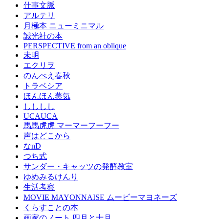
仕事文脈
アルテリ
月極本 ニューミニマル
誠光社の本
PERSPECTIVE from an oblique
未明
エクリヲ
のんべえ春秋
トラベシア
ほんほん蒸気
しししし
UCAUCA
馬馬虎虎 マーマーフーフー
声はどこから
なnD
つち式
サンダー・キャッツの発酵教室
ゆめみるけんり
生活考察
MOVIE MAYONNAISE ムービーマヨネーズ
くらすことの本
画家のノート 四月と十月