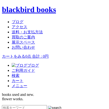
blackbird books
ブログ
アクセス
送料・お支払方法
買取のご案内
展示スペース
お問い合わせ
カートをみる
0点 合計 : 0円
ブログ
ご利用ガイド
検索
カート
メニュー
books used and new.
flower works.