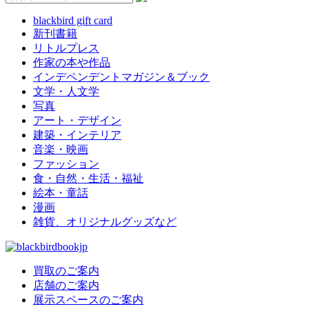
blackbird gift card
新刊書籍
リトルプレス
作家の本や作品
インデペンデントマガジン＆ブック
文学・人文学
写真
アート・デザイン
建築・インテリア
音楽・映画
ファッション
食・自然・生活・福祉
絵本・童話
漫画
雑貨、オリジナルグッズなど
買取のご案内
店舗のご案内
展示スペースのご案内