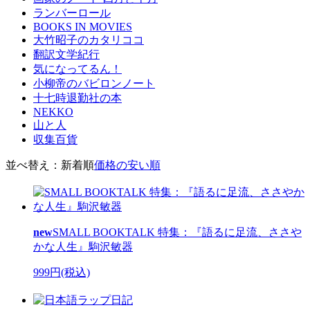
ランバーロール
BOOKS IN MOVIES
大竹昭子のカタリココ
翻訳文学紀行
気になってるん！
小柳帝のバビロンノート
十七時退勤社の本
NEKKO
山と人
収集百貨
並べ替え：
新着順
価格の安い順
new
SMALL BOOKTALK 特集：『語るに足流、ささや
かな人生』駒沢敏器
999円(税込)