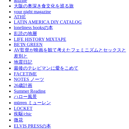
ikuzine
大阪の奥深き食文化を巡る旅
your night magazine
ATHÉ
LATIN AMERICA DIY CATALOG
loneliness booksの本
乱読の地層
LIFE HISTORY MIXTAPE
BE'IN GREEN
AV監督が映画を観て考えたフェミニズムとセックスと
差別と
地震日記
最後のテレビマンに愛をこめて
FACETIME
NOTES ノーツ
26歳計画
Summer Reading
ハロー風景
mürren ミューレン
LOCKET
疾駆/chic
微花
ELVIS PRESSの本