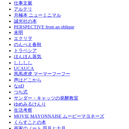
仕事文脈
アルテリ
月極本 ニューミニマル
誠光社の本
PERSPECTIVE from an oblique
未明
エクリヲ
のんべえ春秋
トラベシア
ほんほん蒸気
しししし
UCAUCA
馬馬虎虎 マーマーフーフー
声はどこから
なnD
つち式
サンダー・キャッツの発酵教室
ゆめみるけんり
生活考察
MOVIE MAYONNAISE ムービーマヨネーズ
くらすことの本
画家のノート 四月と十月