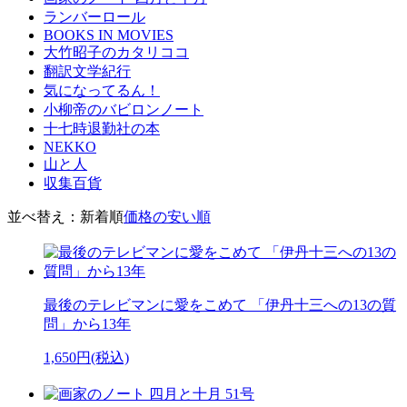
ランバーロール
BOOKS IN MOVIES
大竹昭子のカタリココ
翻訳文学紀行
気になってるん！
小柳帝のバビロンノート
十七時退勤社の本
NEKKO
山と人
収集百貨
並べ替え：
新着順
価格の安い順
最後のテレビマンに愛をこめて 「伊丹十三への13の質
問」から13年
1,650円(税込)