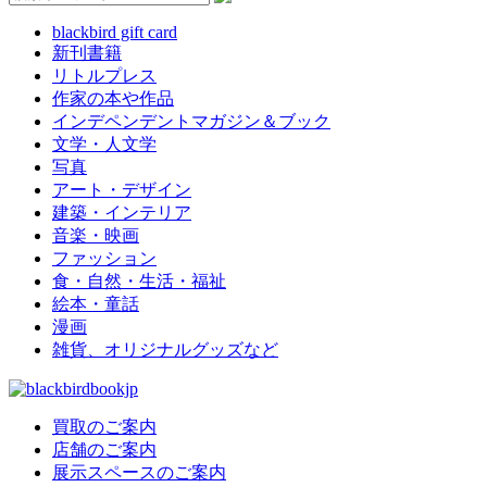
blackbird gift card
新刊書籍
リトルプレス
作家の本や作品
インデペンデントマガジン＆ブック
文学・人文学
写真
アート・デザイン
建築・インテリア
音楽・映画
ファッション
食・自然・生活・福祉
絵本・童話
漫画
雑貨、オリジナルグッズなど
買取のご案内
店舗のご案内
展示スペースのご案内