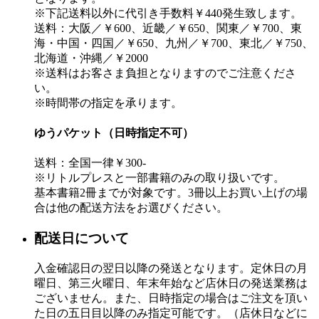
※下記送料以外に代引き手数料￥440発生致します。
送料：大阪／￥600、近畿／￥650、関東／￥700、東
海・中国・四国／￥650、九州／￥700、東北／￥750、
北海道・沖縄／￥2000
※送料はお客さま負担となりますのでご注意くださ
い。
※時間帯の指定を承ります。
ゆうパケット（日時指定不可）
送料：全国一律￥300-
※リトルプレスと一部書籍のみの取り扱いです。
基本書籍2冊までが対象です。3冊以上お買い上げの場
合は他の配送方法をお選びください。
配送日について
入金確認日の翌日以降の発送となります。定休日の月
曜日、第三火曜日、年末年始など店休日の発送業務は
ございません。また、日時指定の場合はご注文を頂い
た日の五日目以降のみ指定可能です。（店休日などに