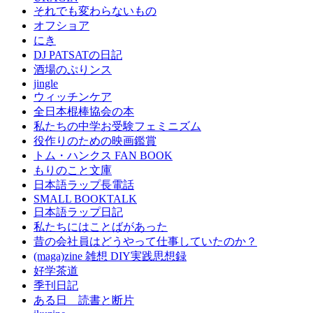
それでも変わらないもの
オフショア
にき
DJ PATSATの日記
酒場のぷりンス
jingle
ウィッチンケア
全日本棍棒協会の本
私たちの中学お受験フェミニズム
役作りのための映画鑑賞
トム・ハンクス FAN BOOK
もりのこと文庫
日本語ラップ長電話
SMALL BOOKTALK
日本語ラップ日記
私たちにはことばがあった
昔の会社員はどうやって仕事していたのか？
(maga)zine 雑想 DIY実践思想録
好学茶道
季刊日記
ある日 読書と断片