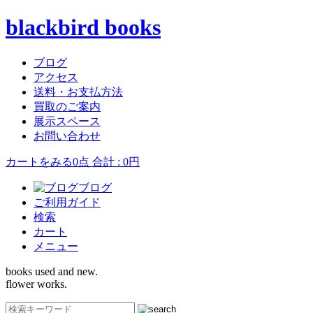
blackbird books
ブログ
アクセス
送料・お支払方法
買取のご案内
展示スペース
お問い合わせ
カートをみる
0点 合計 : 0円
ブログ
ご利用ガイド
検索
カート
メニュー
books used and new.
flower works.